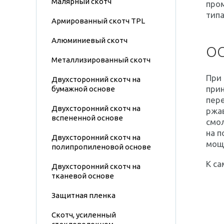
Малярный скотч
про
типа
Армированный скотч TPL
Алюминиевый скотч
ОС
Металлизированный скотч
При
Двухсторонний скотч на
прин
бумажной основе
пер
Двухсторонний скотч на
ржав
вспененной основе
смол
на 
Двухсторонний скотч на
мощ
полипропиленовой основе
К са
Двухсторонний скотч на
тканевой основе
Защитная пленка
Скотч, усиленный