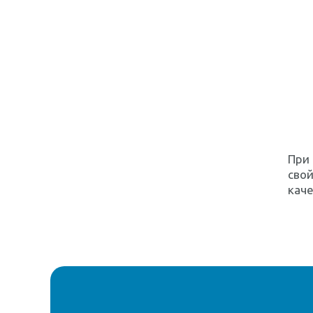
При 
свой
каче