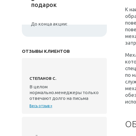
подарок
К н
обра
пов
До конца акции:
пове
меха
затр
ОТЗЫВЫ КЛИЕНТОВ
Меха
кот
спец
по н
СТЕПАНОВ С.
служ
В целом
меха
нормально.менеджеры только
обез
отвечают долго на письма
исп
Весь отзыв »
О