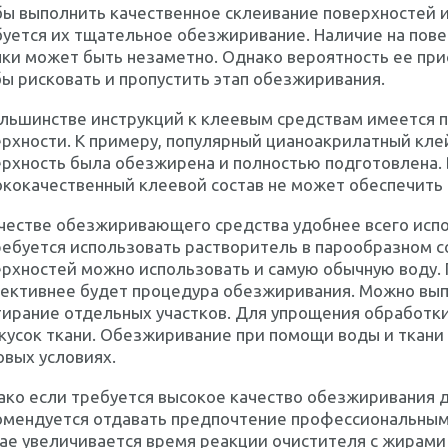
ы выполнить качественное склеивание поверхностей и
уется их тщательное обезжиривание. Наличие на пове
ки может быть незаметно. Однако вероятность ее при
ы рисковать и пропустить этап обезжиривания.
ольшинстве инструкций к клеевым средствам имеется 
рхности. К примеру, популярный цианоакрилатный клей
рхность была обезжирена и полностью подготовлена. 
ококачественный клеевой состав не может обеспечить
честве обезжиривающего средства удобнее всего испо
ребуется использовать растворитель в парообразном 
рхностей можно использовать и самую обычную воду. 
ективнее будет процедура обезжиривания. Можно выпо
тирание отдельных участков. Для упрощения обработк
кусок ткани. Обезжиривание при помощи воды и ткани
вых условиях.
ко если требуется высокое качество обезжиривания 
омендуется отдавать предпочтение профессиональным
ае увеличивается время реакции очистителя с жирами