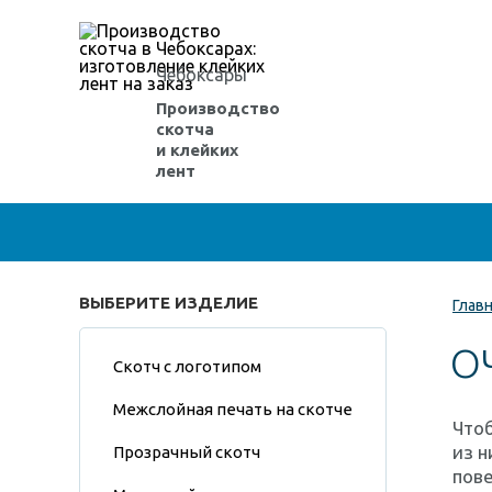
Чебоксары
Производство
скотча
и клейких
лент
ВЫБЕРИТЕ ИЗДЕЛИЕ
Глав
О
Скотч с логотипом
Межслойная печать на скотче
Что
из н
Прозрачный скотч
пове