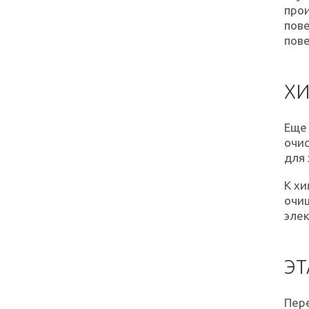
про
пове
пове
ХИ
Еще
очис
для 
К хи
очи
эле
ЭТ
Пер