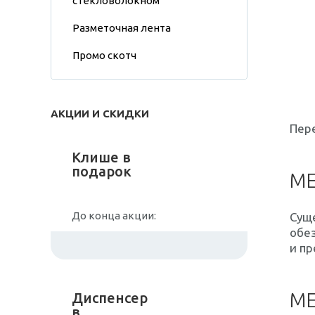
стекловолокном
Разметочная лента
Промо скотч
АКЦИИ И СКИДКИ
Пере
Клише в
подарок
МЕ
До конца акции:
Суще
обе
и пр
МЕ
Диспенсер
в