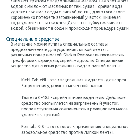
снимают тряпкой с подсолнечным маслом. Самолет моют
водой с мылом от масляных пятен, сушат. Горячая вода
удаляет свежие следы с липкой ленты, для этого стоит
хорошенько потереть загрязненный участок. Пищевая
сода удаляет остатки клея. Для этого губку смачивают
водой, обмакивают в соде и происходит процедура сушки.
Специальные средства
В магазине можно купить специальные составы,
предназначенные для удаления липкой ленты с
различных поверхностей: Sticker Remover выпускается в
трех формах: карандаш, спрей, жидкость. Специальные
вещества для снятия различных видов липкой ленты:
Kiehl Tablefit - это специальная жидкость для спрея.
Загрязнения удаляют смоченной тканью.
Тайгета С-405 - спрей-пятновыводитель. Действие:
средство распыляется на загрязненный участок,
после вступления компонентов в реакцию вся масса
удаляется тряпкой.
Formula X-5 - это готовое к применению специальное
аэрозольное средство против липкой ленты,