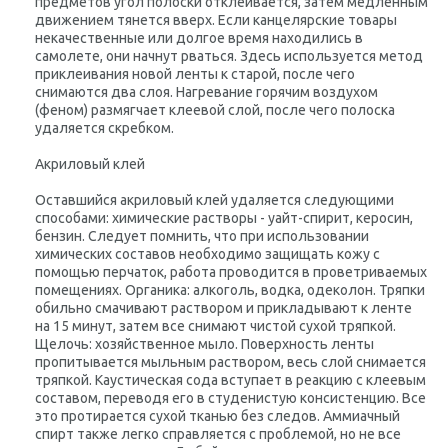
предметов угол полоски отклеивается, затем медленным
движением тянется вверх. Если канцелярские товары
некачественные или долгое время находились в
самолете, они начнут рваться. Здесь используется метод
приклеивания новой ленты к старой, после чего
снимаются два слоя. Нагревание горячим воздухом
(феном) размягчает клеевой слой, после чего полоска
удаляется скребком.
Акриловый клей
Оставшийся акриловый клей удаляется следующими
способами: химические растворы - уайт-спирит, керосин,
бензин. Следует помнить, что при использовании
химических составов необходимо защищать кожу с
помощью перчаток, работа проводится в проветриваемых
помещениях. Органика: алкоголь, водка, одеколон. Тряпки
обильно смачивают раствором и прикладывают к ленте
на 15 минут, затем все снимают чистой сухой тряпкой.
Щелочь: хозяйственное мыло. Поверхность ленты
пропитывается мыльным раствором, весь слой снимается
тряпкой. Каустическая сода вступает в реакцию с клеевым
составом, переводя его в студенистую консистенцию. Все
это протирается сухой тканью без следов. Аммиачный
спирт также легко справляется с проблемой, но не все