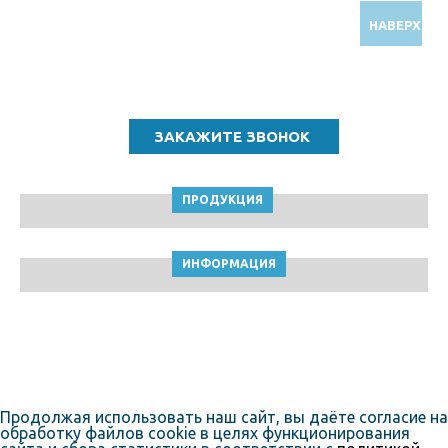
НАВЕРХ
Звоните по бесплатному номеру
8 (800) 5000 964
ПРОДУКЦИЯ
ИНФОРМАЦИЯ
ТПК Клейкие ленты © Чебоксары, 2010-2026
Пользовательское соглашение
Продолжая использовать наш сайт, вы даёте согласие на
обработку файлов cookie в целях функционирования